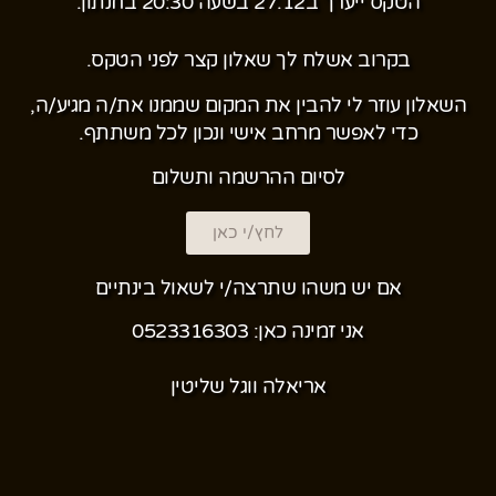
הטקס ייערך ב27.12 בשעה 20:30 בחנתון.
בקרוב
אשלח לך שאלון קצר לפני הטקס.
השאלון עוזר לי להבין את המקום שממנו את/ה מגיע/ה,
כדי לאפשר מרחב אישי ונכון לכל משתתף.
לסיום ההרשמה ותשלום
לחץ/י כאן
אם יש משהו שתרצה/י לשאול בינתיים
אני זמינה כאן: 0523316303
אריאלה ווגל שליטין