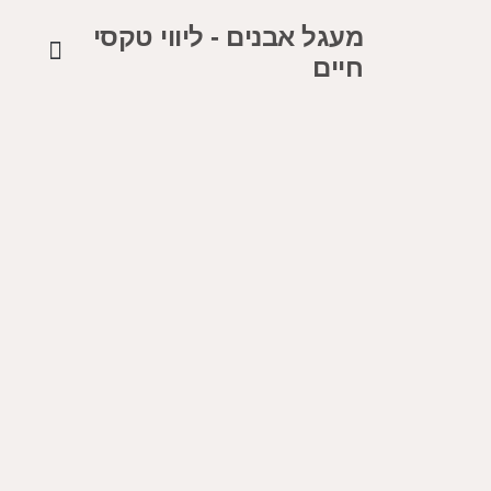
מעגל אבנים - ליווי טקסי
חיים
קצת עלי
יצירת קשר
סיפורי רפואה