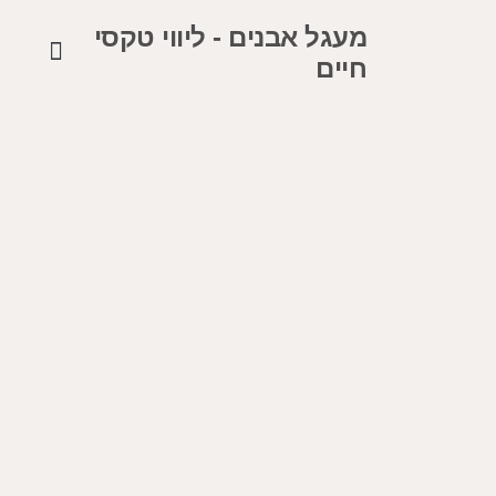
מעגל אבנים - ליווי טקסי
חיים
קצת עלי
יצירת קשר
סיפורי רפואה